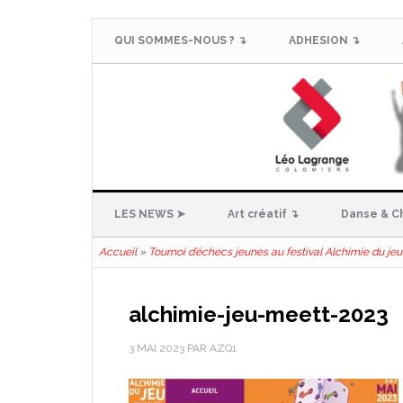
QUI SOMMES-NOUS ? ↴
ADHESION ↴
LES NEWS ➤
Art créatif ↴
Danse & C
Accueil
»
Tournoi d’échecs jeunes au festival Alchimie du jeu
alchimie-jeu-meett-2023
3 MAI 2023
PAR
AZQ1