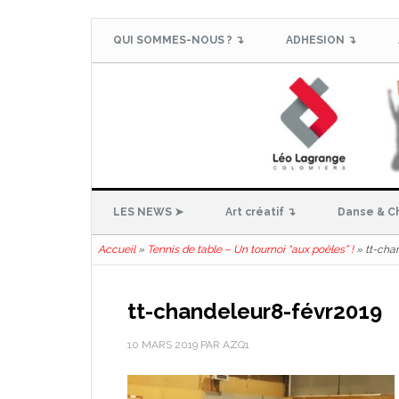
QUI SOMMES-NOUS ? ↴
ADHESION ↴
LES NEWS ➤
Art créatif ↴
Danse & C
Accueil
»
Tennis de table – Un tournoi “aux poêles” !
»
tt-cha
tt-chandeleur8-févr2019
10 MARS 2019
PAR
AZQ1