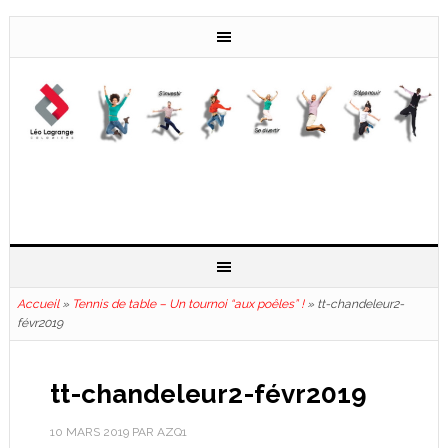
Accueil
»
Tennis de table – Un tournoi “aux poêles” !
»
tt-chandeleur2-
févr2019
tt-chandeleur2-févr2019
10 MARS 2019
PAR
AZQ1