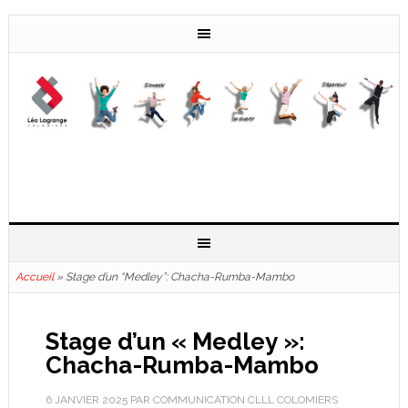
Accueil
»
Stage d’un “Medley”: Chacha-Rumba-Mambo
Stage d’un « Medley »:
Chacha-Rumba-Mambo
6 JANVIER 2025
PAR
COMMUNICATION CLLL COLOMIERS