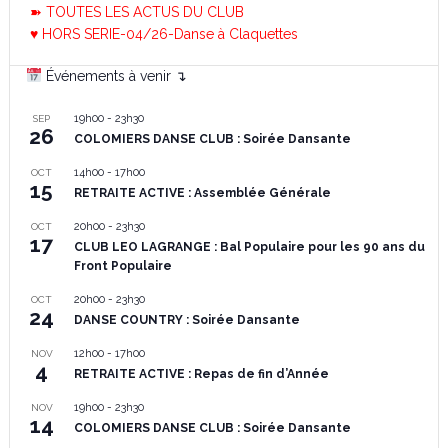
➽ TOUTES LES ACTUS DU CLUB
♥ HORS SERIE-04/26-Danse à Claquettes
Événements à venir ↴
19h00
-
23h30
SEP
26
COLOMIERS DANSE CLUB : Soirée Dansante
14h00
-
17h00
OCT
15
RETRAITE ACTIVE : Assemblée Générale
20h00
-
23h30
OCT
17
CLUB LEO LAGRANGE : Bal Populaire pour les 90 ans du
Front Populaire
20h00
-
23h30
OCT
24
DANSE COUNTRY : Soirée Dansante
12h00
-
17h00
NOV
4
RETRAITE ACTIVE : Repas de fin d’Année
19h00
-
23h30
NOV
14
COLOMIERS DANSE CLUB : Soirée Dansante