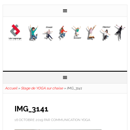
Accueil
»
Stage de YOGA sur chaise
»
IMG_3141
IMG_3141
16 OCTOBRE 2019
PAR
COMMUNICATION YOGA