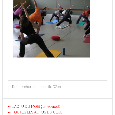
➼ L'ACTU DU MOIS (juillet-août)
➽ TOUTES LES ACTUS DU CLUB