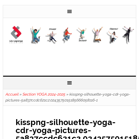
Accueil
»
Section YOGA 2024-2025
»
kisspng-silhouette-yoga-cdr-yoga-
pictures-5a837ccdc621c2.0243575015185666058116-1
kisspng-silhouette-yoga-
cdr-yoga-pictures-
5a837ccdc621c2.024357501518