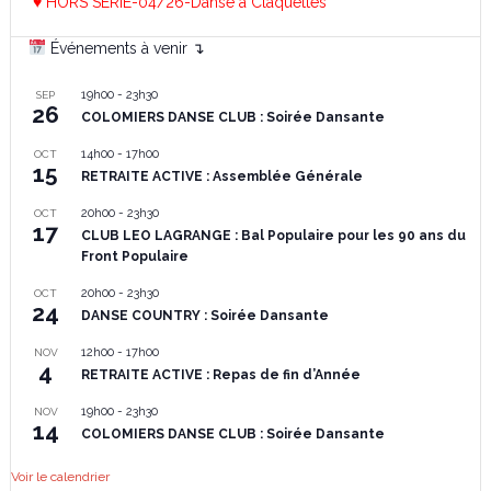
♥ HORS SERIE-04/26-Danse à Claquettes
Événements à venir ↴
19h00
-
23h30
SEP
26
COLOMIERS DANSE CLUB : Soirée Dansante
14h00
-
17h00
OCT
15
RETRAITE ACTIVE : Assemblée Générale
20h00
-
23h30
OCT
17
CLUB LEO LAGRANGE : Bal Populaire pour les 90 ans du
Front Populaire
20h00
-
23h30
OCT
24
DANSE COUNTRY : Soirée Dansante
12h00
-
17h00
NOV
4
RETRAITE ACTIVE : Repas de fin d’Année
19h00
-
23h30
NOV
14
COLOMIERS DANSE CLUB : Soirée Dansante
Voir le calendrier