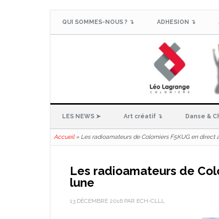
QUI SOMMES-NOUS ? ↴
ADHESION ↴
LES NEWS ➤
Art créatif ↴
Danse & C
Accueil
»
Les radioamateurs de Colomiers F5KUG en direct a
Les radioamateurs de Col
lune
13 DÉCEMBRE 2016
PAR
ECH-CLLL