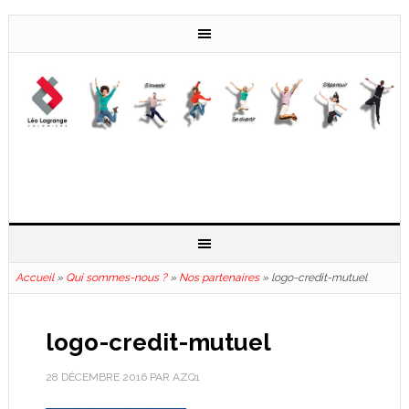
Accueil
»
Qui sommes-nous ?
»
Nos partenaires
»
logo-credit-mutuel
logo-credit-mutuel
28 DÉCEMBRE 2016
PAR
AZQ1