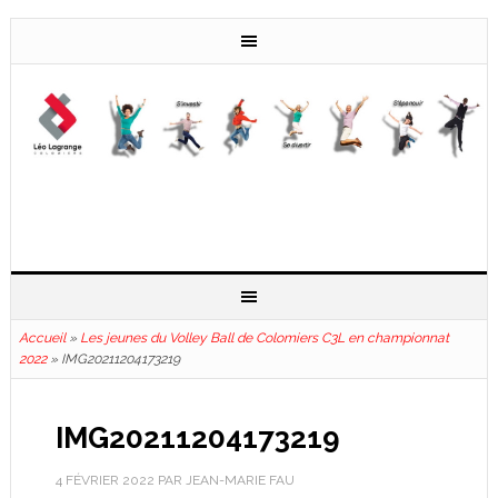
Accueil
»
Les jeunes du Volley Ball de Colomiers C3L en championnat
2022
»
IMG20211204173219
IMG20211204173219
4 FÉVRIER 2022
PAR
JEAN-MARIE FAU