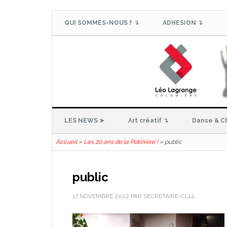
QUI SOMMES-NOUS ? ↴
ADHESION ↴
LES NEWS ➤
Art créatif ↴
Danse & C
Accueil
»
Les 20 ans de la Potinière !
»
public
public
17 NOVEMBRE 2022
PAR
SECRETAIRE-CLLL