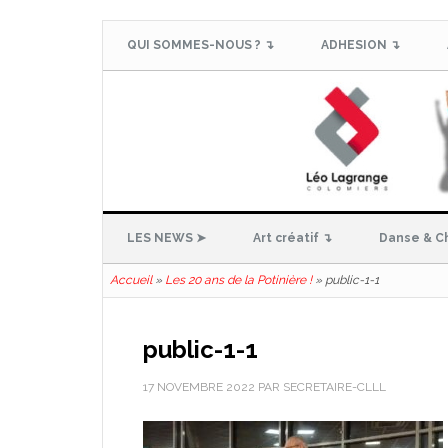
QUI SOMMES-NOUS ? ↴
ADHESION ↴
LES NEWS ➤
Art créatif ↴
Danse & C
Accueil
»
Les 20 ans de la Potinière !
»
public-1-1
public-1-1
17 NOVEMBRE 2022
PAR
SECRETAIRE-CLLL