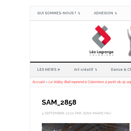
QUI SOMMES-NOUS ? ↴
ADHESION ↴
LES NEWS ➤
Art créatif ↴
Danse & C
Accueil
»
Le Volley Ball reprend à Colomiers à partir du 15 
SAM_2858
4 SEPTEMBRE 2020
PAR
JEAN-MARIE FAU