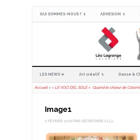
QUI SOMMES-NOUS ? ↴
ADHESION ↴
LES NEWS ➤
Art créatif ↴
Danse & C
Accueil
»
« LE VOCI DEL SOLE » : Quand le chœur de Colomiers
Image1
2 FÉVRIER 2026
PAR
SECRETAIRE-CLLL