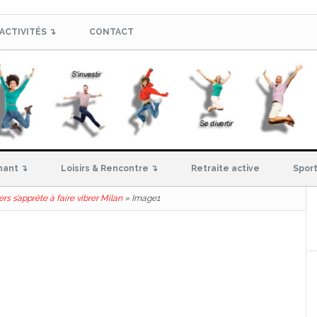
ACTIVITÉS ↴
CONTACT
hant ↴
Loisirs & Rencontre ↴
Retraite active
Sport
 s’apprête à faire vibrer Milan
»
Image1