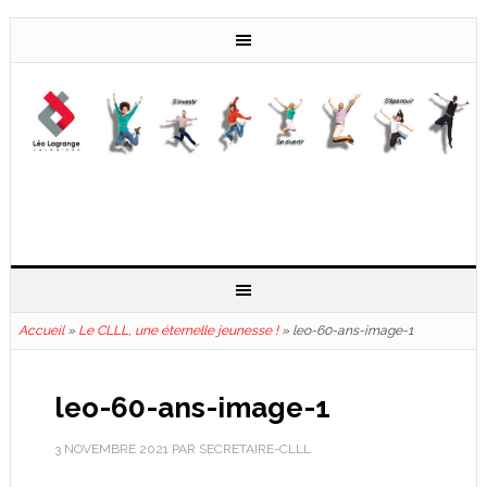
Accueil
»
Le CLLL, une éternelle jeunesse !
»
leo-60-ans-image-1
leo-60-ans-image-1
3 NOVEMBRE 2021
PAR
SECRETAIRE-CLLL