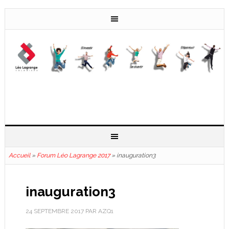
Accueil
»
Forum Léo Lagrange 2017
»
inauguration3
inauguration3
24 SEPTEMBRE 2017
PAR
AZQ1