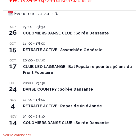
♥ HORS SERIE-04/26-Danse à Claquettes
Événements à venir ↴
19h00
-
23h30
SEP
26
COLOMIERS DANSE CLUB : Soirée Dansante
14h00
-
17h00
OCT
15
RETRAITE ACTIVE : Assemblée Générale
20h00
-
23h30
OCT
17
CLUB LEO LAGRANGE : Bal Populaire pour les 90 ans du
Front Populaire
20h00
-
23h30
OCT
24
DANSE COUNTRY : Soirée Dansante
12h00
-
17h00
NOV
4
RETRAITE ACTIVE : Repas de fin d’Année
19h00
-
23h30
NOV
14
COLOMIERS DANSE CLUB : Soirée Dansante
Voir le calendrier