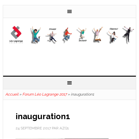
Accueil
»
Forum Léo Lagrange 2017
»
inauguration1
inauguration1
24 SEPTEMBRE 2017
PAR
AZQ1