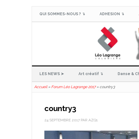
QUI SOMMES-NOUS ? ↴
ADHESION ↴
LES NEWS ➤
Art créatif ↴
Danse & C
Accueil
»
Forum Léo Lagrange 2017
»
country3
country3
24 SEPTEMBRE 2017
PAR
AZQ1