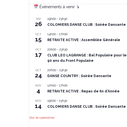
Événements à venir ↴
19h00
-
23h30
SEP
26
COLOMIERS DANSE CLUB : Soirée Dansante
14h00
-
17h00
OCT
15
RETRAITE ACTIVE : Assemblée Générale
20h00
-
23h30
OCT
17
CLUB LEO LAGRANGE : Bal Populaire pour le
90 ans du Front Populaire
20h00
-
23h30
OCT
24
DANSE COUNTRY : Soirée Dansante
12h00
-
17h00
NOV
4
RETRAITE ACTIVE : Repas de fin d’Année
19h00
-
23h30
NOV
14
COLOMIERS DANSE CLUB : Soirée Dansante
Voir le calendrier