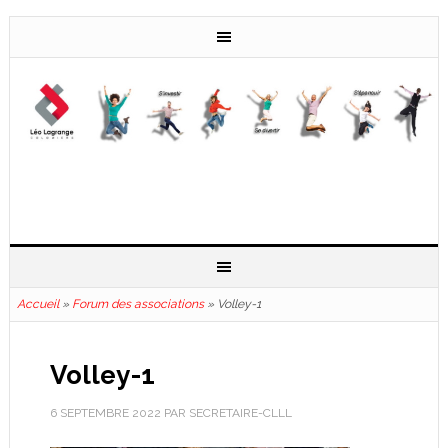
Accueil
»
Forum des associations
»
Volley-1
Volley-1
6 SEPTEMBRE 2022
PAR
SECRETAIRE-CLLL