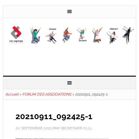
Accueil
»
FORUM DES ASSOCIATIONS
»
20210911_092425-1
20210911_092425-1
20 SEPTEMBRE 2021
PAR
SECRETAIRE-CLLL