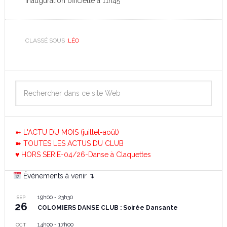
Inauguration officielle à 11h45
CLASSÉ SOUS :
LÉO
➼ L'ACTU DU MOIS (juillet-août)
➽ TOUTES LES ACTUS DU CLUB
♥ HORS SERIE-04/26-Danse à Claquettes
Événements à venir ↴
19h00
-
23h30
SEP
26
COLOMIERS DANSE CLUB : Soirée Dansante
14h00
-
17h00
OCT