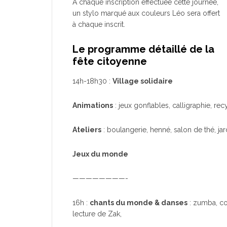
A chaque inscription effectuée cette journée,
un stylo marqué aux couleurs Léo sera offert
à chaque inscrit.
Le programme détaillé de la
fête citoyenne
14h-18h30 :
Village solidaire
Animations
: jeux gonflables, calligraphie, re
Ateliers
: boulangerie, henné, salon de thé, ja
Jeux du monde
————————-
16h :
chants du monde & danses
: zumba, co
lecture de Zak,