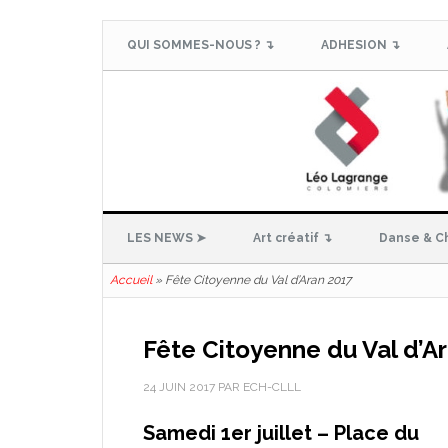
QUI SOMMES-NOUS ? ↴
ADHESION ↴
LES NEWS ➤
Art créatif ↴
Danse & C
Accueil
»
Fête Citoyenne du Val d’Aran 2017
Fête Citoyenne du Val d’A
24 JUIN 2017
PAR
ECH-CLLL
Samedi 1er juillet – Place du