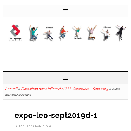
Accueil
»
Exposition des ateliers du CLLL Colomiers – Sept 2019
»
expo-
leo-sept2019d-1
expo-leo-sept2019d-1
16 MAI 2021
PAR
AZQ1