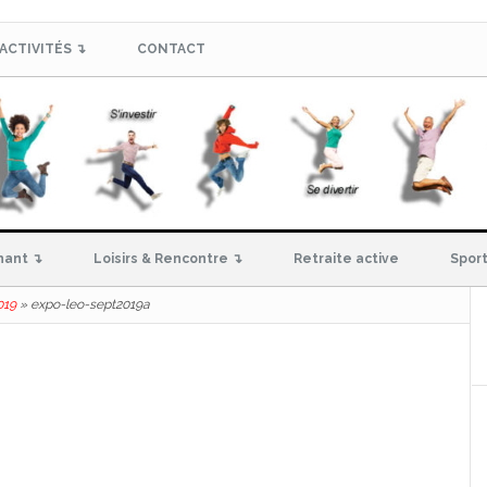
ACTIVITÉS ↴
CONTACT
hant ↴
Loisirs & Rencontre ↴
Retraite active
Sport
019
»
expo-leo-sept2019a