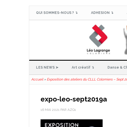
QUI SOMMES-NOUS ? ↴
ADHESION ↴
LES NEWS ➤
Art créatif ↴
Danse & C
Accueil
»
Exposition des ateliers du CLLL Colomiers – Sept 2
expo-leo-sept2019a
16 MAI 2021
PAR
AZQ1