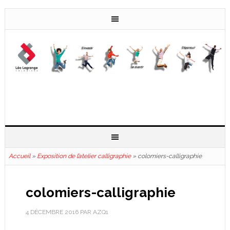
Accueil
»
Exposition de l’atelier calligraphie
»
colomiers-calligraphie
colomiers-calligraphie
4 DÉCEMBRE 2016
PAR
AZQ1