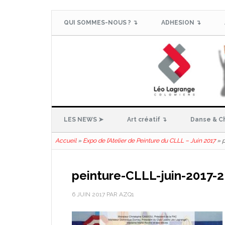
QUI SOMMES-NOUS ? ↴
ADHESION ↴
LES NEWS ➤
Art créatif ↴
Danse & C
Accueil
»
Expo de l’Atelier de Peinture du CLLL – Juin 2017
»
p
peinture-CLLL-juin-2017-2
6 JUIN 2017
PAR
AZQ1