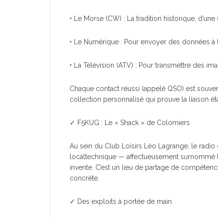
• Le Morse (CW) : La tradition historique, d’une f
• Le Numérique : Pour envoyer des données à 
• La Télévision (ATV) : Pour transmettre des imag
Chaque contact réussi (appelé QSO) est souven
collection personnalisé qui prouve la liaison éta
✓ F5KUG : Le « Shack » de Colomiers
Au sein du Club Loisirs Léo Lagrange, le radio 
localtechnique — affectueusement surnommé le
invente. C’est un lieu de partage de compétenc
concrète.
✓ Des exploits à portée de main