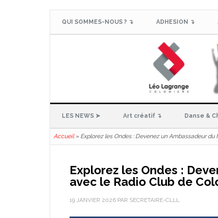
QUI SOMMES-NOUS ? ↴
ADHESION ↴
LES NEWS ➤
Art créatif ↴
Danse & C
Accueil
»
Explorez les Ondes : Devenez un Ambassadeur du M
Explorez les Ondes : De
avec le Radio Club de Col
19 JANVIER 2026
PAR
SECRETAIRE-CLLL