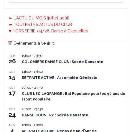
➼ L'ACTU DU MOIS (juillet-août)
➽ TOUTES LES ACTUS DU CLUB
♥ HORS SERIE-04/26-Danse à Claquettes
Événements à venir ↴
19h00
-
23h30
SEP
26
COLOMIERS DANSE CLUB : Soirée Dansante
14h00
-
17h00
OCT
15
RETRAITE ACTIVE : Assemblée Générale
20h00
-
23h30
OCT
17
CLUB LEO LAGRANGE : Bal Populaire pour les 90 ans du
Front Populaire
20h00
-
23h30
OCT
24
DANSE COUNTRY : Soirée Dansante
12h00
-
17h00
NOV
4
RETRAITE ACTIVE : Repas de fin d’Année