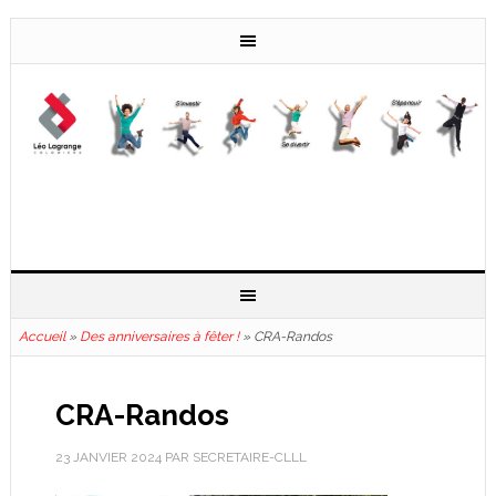
Accueil
»
Des anniversaires à fêter !
»
CRA-Randos
CRA-Randos
23 JANVIER 2024
PAR
SECRETAIRE-CLLL