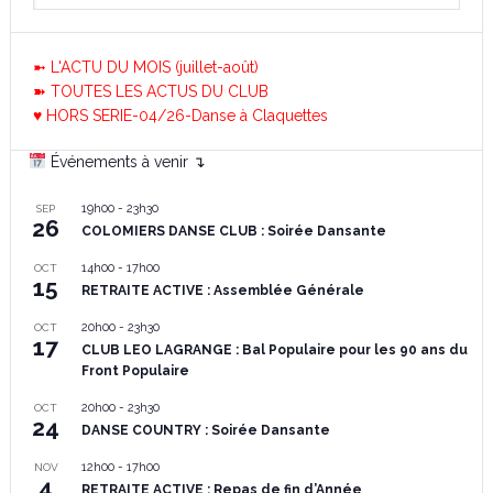
➼ L'ACTU DU MOIS (juillet-août)
➽ TOUTES LES ACTUS DU CLUB
♥ HORS SERIE-04/26-Danse à Claquettes
Événements à venir ↴
19h00
-
23h30
SEP
26
COLOMIERS DANSE CLUB : Soirée Dansante
14h00
-
17h00
OCT
15
RETRAITE ACTIVE : Assemblée Générale
20h00
-
23h30
OCT
17
CLUB LEO LAGRANGE : Bal Populaire pour les 90 ans du
Front Populaire
20h00
-
23h30
OCT
24
DANSE COUNTRY : Soirée Dansante
12h00
-
17h00
NOV
4
RETRAITE ACTIVE : Repas de fin d’Année