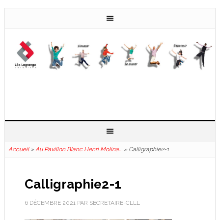
Accueil
»
Au Pavillon Blanc Henri Molina….
»
Calligraphie2-1
Calligraphie2-1
6 DÉCEMBRE 2021
PAR
SECRETAIRE-CLLL