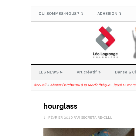
QUI SOMMES-NOUS ? ↴
ADHESION ↴
LES NEWS ➤
Art créatif ↴
Danse & C
Accueil
»
Atelier Patchwork à la Médiathèque : Jeudi 12 mars
hourglass
23 FÉVRIER 2026
PAR
SECRETAIRE-CLLL