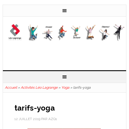
Accueil
»
Activités Léo Lagrange
»
Yoga
»
tarifs-yoga
tarifs-yoga
12 JUILLET 2019
PAR
AZQ1