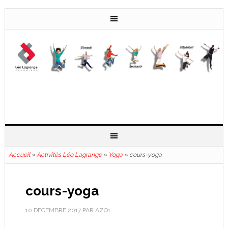
Accueil
»
Activités Léo Lagrange
»
Yoga
»
cours-yoga
cours-yoga
10 DÉCEMBRE 2017
PAR
AZQ1