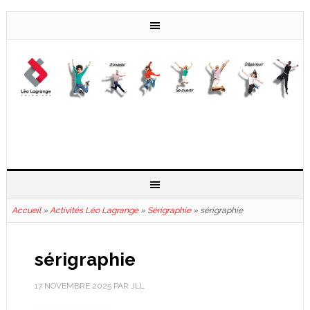
Accueil
»
Activités Léo Lagrange
»
Sérigraphie
»
sérigraphie
sérigraphie
17 NOVEMBRE 2025
PAR
JLL