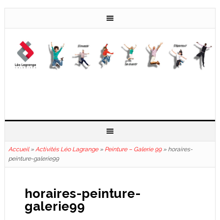
Accueil
»
Activités Léo Lagrange
»
Peinture – Galerie 99
»
horaires-
peinture-galerie99
horaires-peinture-
galerie99