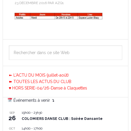
23 DÉCEMBRE 2016
PAR
AZQ1
➼ L'ACTU DU MOIS (juillet-août)
➽ TOUTES LES ACTUS DU CLUB
♥ HORS SERIE-04/26-Danse à Claquettes
Événements à venir ↴
19h00
-
23h30
SEP
26
COLOMIERS DANSE CLUB : Soirée Dansante
14h00
-
17h00
OCT