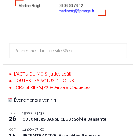
➼ L'ACTU DU MOIS (juillet-août)
➽ TOUTES LES ACTUS DU CLUB
♥ HORS SERIE-04/26-Danse à Claquettes
Événements à venir ↴
19h00
-
23h30
SEP
26
COLOMIERS DANSE CLUB : Soirée Dansante
14h00
-
17h00
OCT
15
RETRAITE ACTIVE : Assemblée Générale