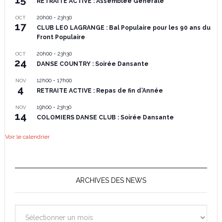
RETRAITE ACTIVE : Assemblée Générale
20h00
-
23h30
OCT
17
CLUB LEO LAGRANGE : Bal Populaire pour les 90 ans du
Front Populaire
20h00
-
23h30
OCT
24
DANSE COUNTRY : Soirée Dansante
12h00
-
17h00
NOV
4
RETRAITE ACTIVE : Repas de fin d’Année
19h00
-
23h30
NOV
14
COLOMIERS DANSE CLUB : Soirée Dansante
Voir le calendrier
ARCHIVES DES NEWS
Archives
des