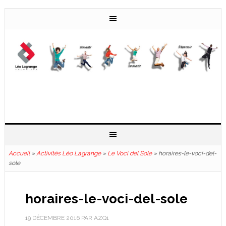
Accueil
»
Activités Léo Lagrange
»
Le Voci del Sole
»
horaires-le-voci-del-
sole
horaires-le-voci-del-sole
19 DÉCEMBRE 2016
PAR
AZQ1