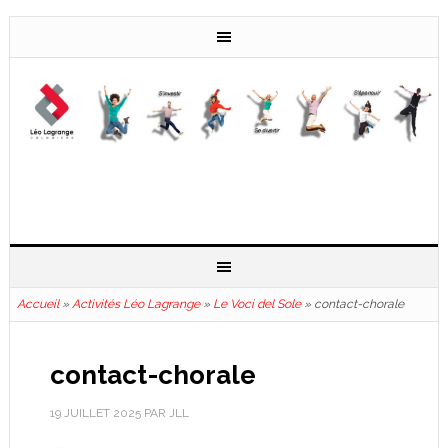
Accueil
»
Activités Léo Lagrange
»
Le Voci del Sole
»
contact-chorale
contact-chorale
19 JUILLET 2025
PAR
JLL