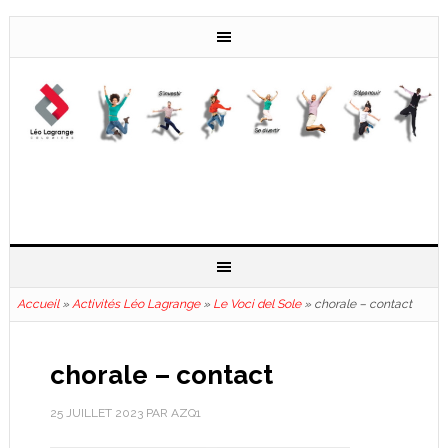
Accueil
»
Activités Léo Lagrange
»
Le Voci del Sole
»
chorale – contact
chorale – contact
25 JUILLET 2023
PAR
AZQ1