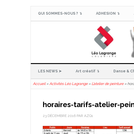
QUI SOMMES-NOUS ? ↴
ADHESION ↴
LES NEWS ➤
Art créatif ↴
Danse & C
Accueil
»
Activités Léo Lagrange
»
L’atelier de peinture
»
hora
horaires-tarifs-atelier-pei
23 DÉCEMBRE 2016
PAR
AZQ1