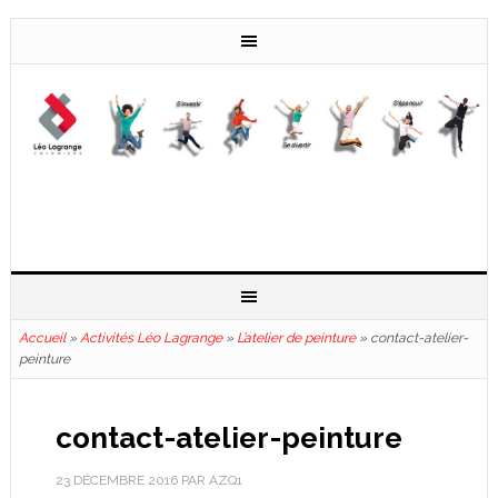
Accueil
»
Activités Léo Lagrange
»
L’atelier de peinture
»
contact-atelier-
peinture
contact-atelier-peinture
23 DÉCEMBRE 2016
PAR
AZQ1