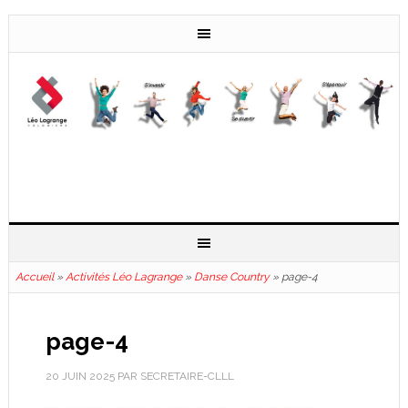
Accueil
»
Activités Léo Lagrange
»
Danse Country
»
page-4
page-4
20 JUIN 2025
PAR
SECRETAIRE-CLLL