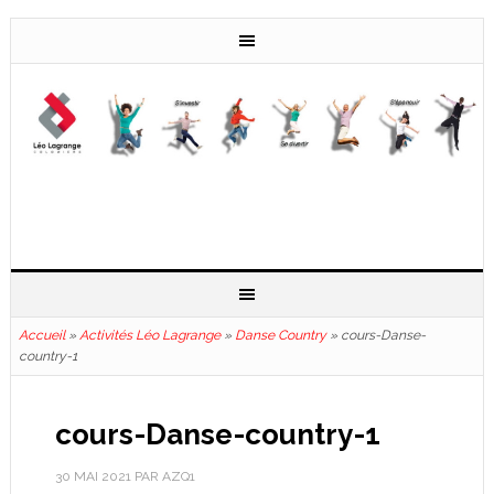
Accueil
»
Activités Léo Lagrange
»
Danse Country
»
cours-Danse-
country-1
cours-Danse-country-1
30 MAI 2021
PAR
AZQ1