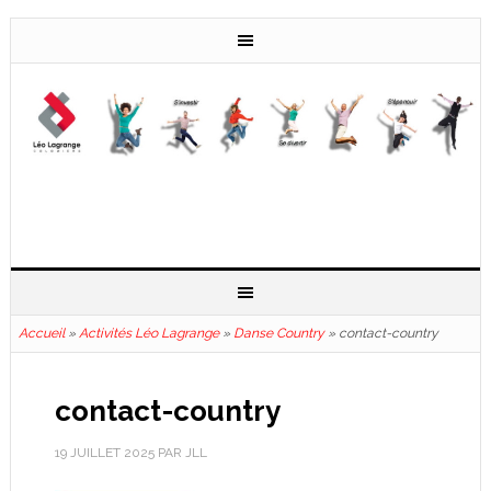
Accueil
»
Activités Léo Lagrange
»
Danse Country
»
contact-country
contact-country
19 JUILLET 2025
PAR
JLL