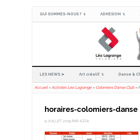
QUI SOMMES-NOUS ? ↴
ADHESION ↴
LES NEWS ➤
Art créatif ↴
Danse & C
Accueil
»
Activités Léo Lagrange
»
Colomiers Danse Club
»
h
horaires-colomiers-danse
9 JUILLET 2019
PAR
AZQ1