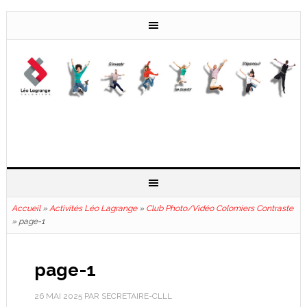
Accueil
»
Activités Léo Lagrange
»
Club Photo/Vidéo Colomiers Contraste
»
page-1
page-1
26 MAI 2025
PAR
SECRETAIRE-CLLL