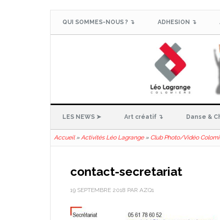
QUI SOMMES-NOUS ? ↴
ADHESION ↴
LES NEWS ➤
Art créatif ↴
Danse & C
Accueil
»
Activités Léo Lagrange
»
Club Photo/Vidéo Colomi
contact-secretariat
19 SEPTEMBRE 2018
PAR
AZQ1