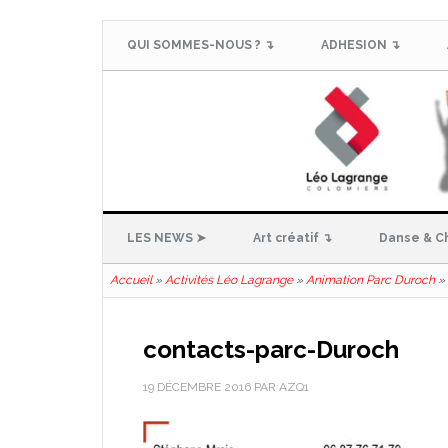
QUI SOMMES-NOUS ? ↴
ADHESION ↴
LES NEWS ➤
Art créatif ↴
Danse & C
Accueil
»
Activités Léo Lagrange
»
Animation Parc Duroch
»
contacts-parc-Duroch
19 DÉCEMBRE 2016
PAR
AZQ1